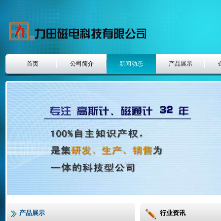
首页
公司简介
新闻动态
产品展示
产品展示
行业资讯