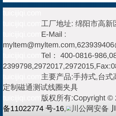
tuicijiqi.com
tuicijiqi.com
工厂地址: 绵阳市高新
tuicijiqi.com
E-Mail :
myltem@myltem.com,62393940
tuicijiqi.com
Tel： 400-0816-986,0
2399798,2972017,2972015,Fax:
tuicijiqi.com
主要产品:手持式,台式
定制磁通测试线圈夹具
tuicijiqi.com
版权所有:Copyright 
备11022774 号-16
,
川公网安备
川